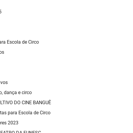
5
ara Escola de Circo
os
ivos
o, dança e circo
LTIVO DO CINE BANGUÊ
tas para Escola de Circo
eres 2023
TEATRO DA FUNESC