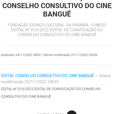
CONSELHO CONSULTIVO DO CINE
DER
Desenvolvimento e da Articulação Municipal
BANGUÊ
DETRAN
Desenvolvimento Humano
FUNDAÇÃO ESPAÇO CULTURAL DA PARAÍBA - FUNESC
EDITAL N° 019/2022 EDITAL DE CONVOCAÇÃO DO
EMPAER
Educação
CONSELHO CONSULTIVO DO CINE BANGUÊ
ESPEP
Empreender
EPC
Secretaria de Fazenda
publicado
24/11/2022 08h01,
última modificação
25/11/2022 23h56
FAC
Secretaria de Governo
Fapesq
Infraestrutura e dos Recursos Hídricos
EDITAL CONSELHO CONSULTIVO DO CINE BANGUÊ
— última
modificação 25/11/2022 23h53
Fundação Casa de José Américo
Juventude, Esporte e Lazer
EDITAL N° 019/2022 EDITAL DE CONVOCAÇÃO DO CONSELHO
CONSULTIVO DO CINE BANGUÊ
FUNAD
Meio Ambiente e Sustentabilidade
FUNDAC
Mulher e da Diversidade Humana