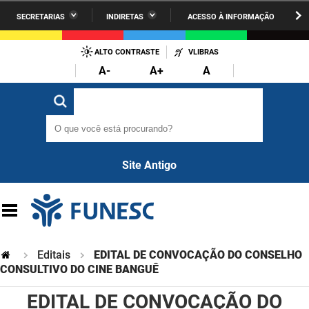
SECRETARIAS
INDIRETAS
ACESSO À INFORMAÇÃO
A União
Administração
IR
PARA
ALTO CONTRASTE
VLIBRAS
AESA
Administração Penitenciária
O
A-
A+
A
CONTEÚDO
ARPB
Agricultura Familiar e Desenvolvimento do Semiárido
O que você está procurando?
O que você está procurando?
Agevisa
Casa Civil do Governador
Cagepa
Casa Militar do Governador
Site Antigo
Cehap
Ciência, Tecnologia, Inovação e Ensino Superior
Cinep
Comunicação Institucional
Codata
Controladoria Geral do Estado
Editais
EDITAL DE CONVOCAÇÃO DO CONSELHO
Companhia Docas
CONSULTIVO DO CINE BANGUÊ
Cultura
EDITAL DE CONVOCAÇÃO DO
Corpo de Bombeiros
Desenvolvimento da Agropecuária e Pesca