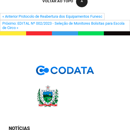
VOLTAR AO TOPO
FUNES
Planejamento, Orçamento e Gestão
« Anterior Protocolo de Reabertura dos Equipamentos Funesc
FUNESC
Procuradoria Geral do Estado
Próximo: EDITAL Nº 002/2023 - Seleção de Monitores Bolsitas para Escola
de Circo »
IMEQ
Representação Institucional
IASS
Saúde
IPHAEP
Segurança e Defesa Social
JUCEP
Turismo e Desenvolvimento Econômico
LIFESA
LOTEP
Ouvidoria Geral do Estado
PAP
NOTÍCIAS