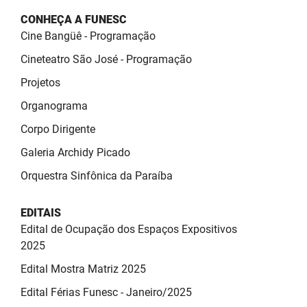
PBGÁS
CONHEÇA A FUNESC
Cine Bangüê - Programação
PB Saúde
Cineteatro São José - Programação
PBTUR
Projetos
PBPREV
Organograma
Corpo Dirigente
Projeto Cooperar
Galeria Archidy Picado
PROCASE
Orquestra Sinfônica da Paraíba
PROCON
EDITAIS
Polícia Militar
Edital de Ocupação dos Espaços Expositivos
2025
Polícia Civil
Edital Mostra Matriz 2025
Rádio Tabajara
Edital Férias Funesc - Janeiro/2025