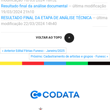
modificação 16/03/2024 18h52
FUNES
Planejamento, Orçamento e Gestão
Resultado final da análise documental
— última modificação
19/03/2024 21h10
FUNESC
Procuradoria Geral do Estado
RESULTADO FINAL DA ETAPA DE ANÁLISE TÉCNICA
— última
modificação 22/03/2024 14h40
IMEQ
Representação Institucional
IASS
VOLTAR AO TOPO
Saúde
IPHAEP
Segurança e Defesa Social
« Anterior Edital Férias Funesc - Janeiro/2025
Próximo: Cadastramento de artistas e grupos - Funesc »
JUCEP
Turismo e Desenvolvimento Econômico
LIFESA
LOTEP
Ouvidoria Geral do Estado
PAP