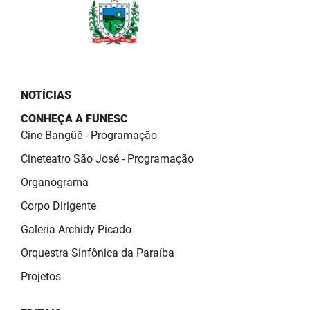
PBGÁS
PB Saúde
PBTUR
NOTÍCIAS
PBPREV
CONHEÇA A FUNESC
Projeto Cooperar
Cine Bangüê - Programação
Cineteatro São José - Programação
PROCASE
Organograma
PROCON
Corpo Dirigente
Polícia Militar
Galeria Archidy Picado
Orquestra Sinfônica da Paraíba
Polícia Civil
Projetos
Rádio Tabajara