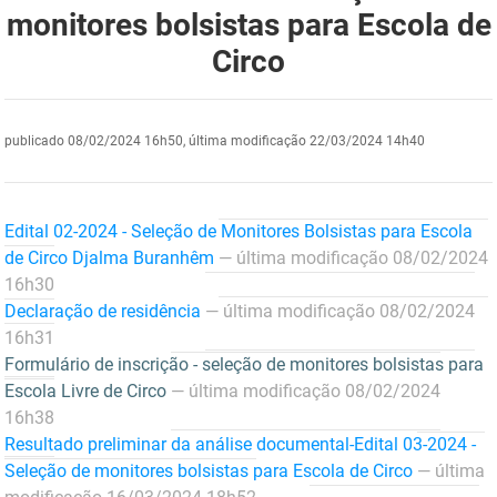
monitores bolsistas para Escola de
DER
Desenvolvimento e da Articulação Municipal
Circo
DETRAN
Desenvolvimento Humano
EMPAER
Educação
publicado
08/02/2024 16h50,
última modificação
22/03/2024 14h40
ESPEP
Empreender
EPC
Secretaria de Fazenda
Edital 02-2024 - Seleção de Monitores Bolsistas para Escola
de Circo Djalma Buranhêm
— última modificação 08/02/2024
FAC
Secretaria de Governo
16h30
Declaração de residência
— última modificação 08/02/2024
Fapesq
Infraestrutura e dos Recursos Hídricos
16h31
Formulário de inscrição - seleção de monitores bolsistas para
Fundação Casa de José Américo
Juventude, Esporte e Lazer
Escola Livre de Circo
— última modificação 08/02/2024
16h38
FUNAD
Meio Ambiente e Sustentabilidade
Resultado preliminar da análise documental-Edital 03-2024 -
Seleção de monitores bolsistas para Escola de Circo
— última
FUNDAC
Mulher e da Diversidade Humana