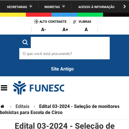
SECRETARIAS
INDIRETAS
ACESSO À INFORMAÇÃO
A União
Administração
IR
PARA
ALTO CONTRASTE
VLIBRAS
AESA
Administração Penitenciária
O
A-
A+
A
CONTEÚDO
ARPB
Agricultura Familiar e Desenvolvimento do Semiárido
O que você está procurando?
O que você está procurando?
Agevisa
Casa Civil do Governador
Cagepa
Casa Militar do Governador
Site Antigo
Cehap
Ciência, Tecnologia, Inovação e Ensino Superior
Cinep
Comunicação Institucional
Codata
Controladoria Geral do Estado
Editais
Edital 03-2024 - Seleção de monitores
Companhia Docas
bolsistas para Escola de Circo
Cultura
Edital 03-2024 - Seleção de
Corpo de Bombeiros
Desenvolvimento da Agropecuária e Pesca