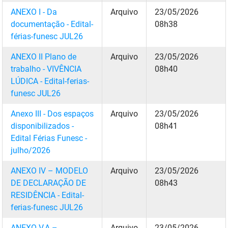
FUNES
ANEXO I - Da
Arquivo
23/05/2026
Planejamento, Orçamento e Gestão
documentação - Edital-
08h38
FUNESC
Procuradoria Geral do Estado
férias-funesc JUL26
IMEQ
ANEXO II Plano de
Arquivo
23/05/2026
Representação Institucional
trabalho - VIVÊNCIA
08h40
IASS
Saúde
LÚDICA - Edital-ferias-
funesc JUL26
IPHAEP
Segurança e Defesa Social
Anexo III - Dos espaços
Arquivo
23/05/2026
JUCEP
Turismo e Desenvolvimento Econômico
disponibilizados -
08h41
Edital Férias Funesc -
LIFESA
julho/2026
LOTEP
ANEXO IV – MODELO
Arquivo
23/05/2026
DE DECLARAÇÃO DE
08h43
Ouvidoria Geral do Estado
RESIDÊNCIA - Edital-
ferias-funesc JUL26
PAP
ANEXO V.A –
Arquivo
23/05/2026