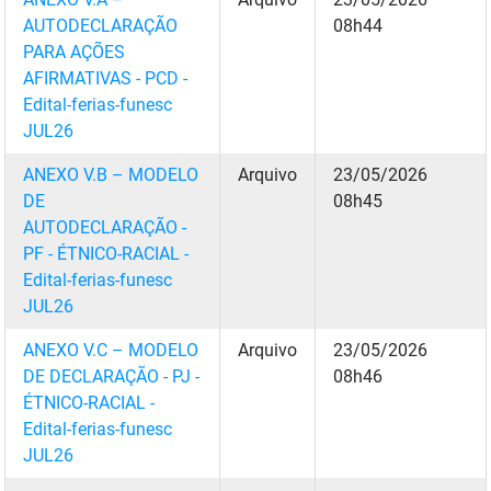
PBGÁS
AUTODECLARAÇÃO
08h44
PARA AÇÕES
PB Saúde
AFIRMATIVAS - PCD -
Edital-ferias-funesc
PBTUR
JUL26
PBPREV
ANEXO V.B – MODELO
Arquivo
23/05/2026
DE
08h45
Projeto Cooperar
AUTODECLARAÇÃO -
PF - ÉTNICO-RACIAL -
PROCASE
Edital-ferias-funesc
PROCON
JUL26
ANEXO V.C – MODELO
Arquivo
23/05/2026
Polícia Militar
DE DECLARAÇÃO - PJ -
08h46
Polícia Civil
ÉTNICO-RACIAL -
Edital-ferias-funesc
Rádio Tabajara
JUL26