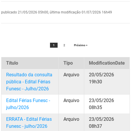
DER
Desenvolvimento e da Articulação Municipal
publicado
21/05/2026 05h00,
última modificação
01/07/2026 16h49
DETRAN
Desenvolvimento Humano
EMPAER
Educação
1
2
Próximo »
ESPEP
Empreender
EPC
Secretaria de Fazenda
Título
Tipo
ModificationDate
FAC
Secretaria de Governo
Resultado da consulta
Arquivo
20/05/2026
pública - Edital Férias
19h30
Fapesq
Infraestrutura e dos Recursos Hídricos
Funesc - Julho/2026
Fundação Casa de José Américo
Juventude, Esporte e Lazer
Edital Férias Funesc -
Arquivo
23/05/2026
julho/2026
08h35
FUNAD
Meio Ambiente e Sustentabilidade
ERRATA - Edital Férias
Arquivo
23/05/2026
FUNDAC
Mulher e da Diversidade Humana
Funesc - julho/2026
08h37