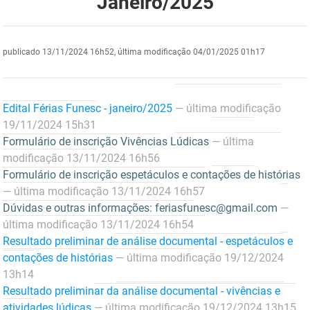
Janeiro/2025
DER
Desenvolvimento e da Articulação Municipal
DETRAN
Desenvolvimento Humano
publicado
13/11/2024 16h52,
última modificação
04/01/2025 01h17
EMPAER
Educação
Edital Férias Funesc - janeiro/2025
— última modificação
ESPEP
Empreender
19/11/2024 15h31
Formulário de inscrição Vivências Lúdicas
— última
EPC
Secretaria de Fazenda
modificação 13/11/2024 16h56
FAC
Secretaria de Governo
Formulário de inscrição espetáculos e contações de histórias
— última modificação 13/11/2024 16h57
Fapesq
Infraestrutura e dos Recursos Hídricos
Dúvidas e outras informações: feriasfunesc@gmail.com
—
última modificação 13/11/2024 16h54
Fundação Casa de José Américo
Juventude, Esporte e Lazer
Resultado preliminar de análise documental - espetáculos e
contações de histórias
— última modificação 19/12/2024
FUNAD
Meio Ambiente e Sustentabilidade
13h14
Resultado preliminar da análise documental - vivências e
FUNDAC
Mulher e da Diversidade Humana
atividades lúdicas
— última modificação 19/12/2024 13h15