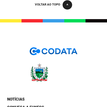
PBGÁS
VOLTAR AO TOPO
PB Saúde
PBTUR
PBPREV
Projeto Cooperar
PROCASE
PROCON
Polícia Militar
Polícia Civil
Rádio Tabajara
NOTÍCIAS