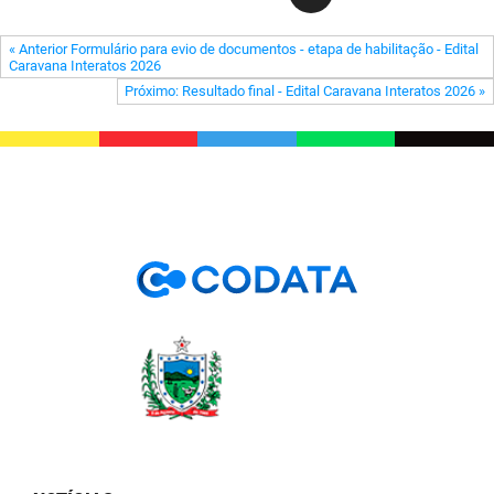
PBGÁS
« Anterior Formulário para evio de documentos - etapa de habilitação - Edital
PB Saúde
Caravana Interatos 2026
Próximo: Resultado final - Edital Caravana Interatos 2026 »
PBTUR
PBPREV
Projeto Cooperar
PROCASE
PROCON
Polícia Militar
Polícia Civil
Rádio Tabajara