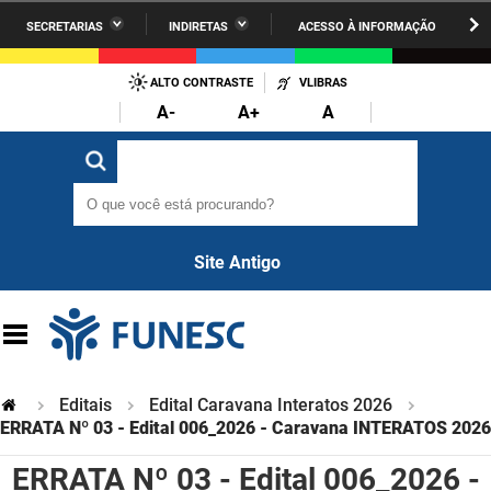
SECRETARIAS
INDIRETAS
ACESSO À INFORMAÇÃO
A União
Administração
IR
PARA
ALTO CONTRASTE
VLIBRAS
AESA
Administração Penitenciária
O
A-
A+
A
CONTEÚDO
ARPB
Agricultura Familiar e Desenvolvimento do Semiárido
O que você está procurando?
O que você está procurando?
Agevisa
Casa Civil do Governador
Cagepa
Casa Militar do Governador
Site Antigo
Cehap
Ciência, Tecnologia, Inovação e Ensino Superior
Cinep
Comunicação Institucional
Codata
Controladoria Geral do Estado
Editais
Edital Caravana Interatos 2026
Companhia Docas
ERRATA Nº 03 - Edital 006_2026 - Caravana INTERATOS 2026
Cultura
ERRATA Nº 03 - Edital 006_2026 -
Corpo de Bombeiros
Desenvolvimento da Agropecuária e Pesca