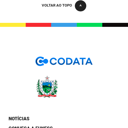
PBGÁS
VOLTAR AO TOPO
PB Saúde
PBTUR
PBPREV
Projeto Cooperar
PROCASE
PROCON
Polícia Militar
Polícia Civil
Rádio Tabajara
NOTÍCIAS