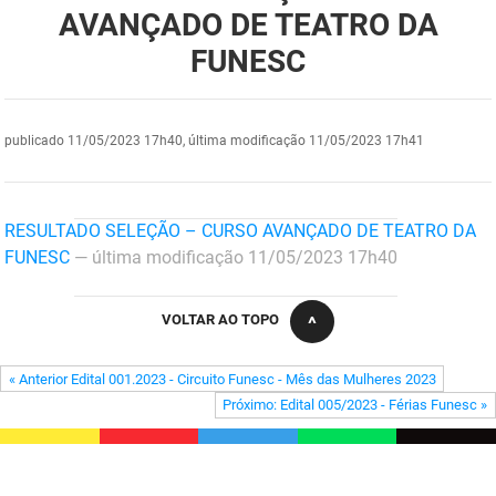
AVANÇADO DE TEATRO DA
DER
Desenvolvimento e da Articulação Municipal
FUNESC
DETRAN
Desenvolvimento Humano
EMPAER
Educação
publicado
11/05/2023 17h40,
última modificação
11/05/2023 17h41
ESPEP
Empreender
EPC
Secretaria de Fazenda
RESULTADO SELEÇÃO – CURSO AVANÇADO DE TEATRO DA
FUNESC
— última modificação 11/05/2023 17h40
FAC
Secretaria de Governo
VOLTAR AO TOPO
Fapesq
Infraestrutura e dos Recursos Hídricos
Fundação Casa de José Américo
Juventude, Esporte e Lazer
« Anterior Edital 001.2023 - Circuito Funesc - Mês das Mulheres 2023
Próximo: Edital 005/2023 - Férias Funesc »
FUNAD
Meio Ambiente e Sustentabilidade
FUNDAC
Mulher e da Diversidade Humana