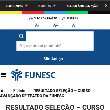
SECRETARIAS
INDIRETAS
ACESSO À INFORMAÇÃO
A União
Administração
IR
PARA
ALTO CONTRASTE
VLIBRAS
AESA
Administração Penitenciária
O
A-
A+
A
CONTEÚDO
ARPB
Agricultura Familiar e Desenvolvimento do Semiárido
O que você está procurando?
O que você está procurando?
Agevisa
Casa Civil do Governador
Cagepa
Casa Militar do Governador
Site Antigo
Cehap
Ciência, Tecnologia, Inovação e Ensino Superior
Cinep
Comunicação Institucional
Codata
Controladoria Geral do Estado
Editais
RESULTADO SELEÇÃO – CURSO
Companhia Docas
AVANÇADO DE TEATRO DA FUNESC
Cultura
RESULTADO SELEÇÃO – CURSO
Corpo de Bombeiros
Desenvolvimento da Agropecuária e Pesca