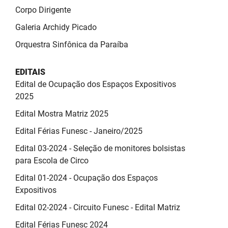
PBGÁS
Corpo Dirigente
Galeria Archidy Picado
PB Saúde
Orquestra Sinfônica da Paraíba
PBTUR
EDITAIS
PBPREV
Edital de Ocupação dos Espaços Expositivos
2025
Projeto Cooperar
Edital Mostra Matriz 2025
PROCASE
Edital Férias Funesc - Janeiro/2025
PROCON
Edital 03-2024 - Seleção de monitores bolsistas
para Escola de Circo
Polícia Militar
Edital 01-2024 - Ocupação dos Espaços
Polícia Civil
Expositivos
Edital 02-2024 - Circuito Funesc - Edital Matriz
Rádio Tabajara
Edital Férias Funesc 2024