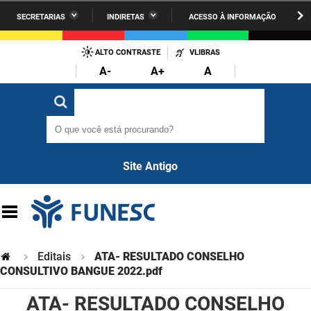
SECRETARIAS
INDIRETAS
ACESSO À INFORMAÇÃO
A União
Administração
IR
PARA
ALTO CONTRASTE
VLIBRAS
AESA
Administração Penitenciária
O
A-
A+
A
CONTEÚDO
ARPB
Agricultura Familiar e Desenvolvimento do Semiárido
O que você está procurando?
O que você está procurando?
Agevisa
Casa Civil do Governador
Cagepa
Casa Militar do Governador
Site Antigo
Cehap
Ciência, Tecnologia, Inovação e Ensino Superior
Cinep
Comunicação Institucional
Codata
Controladoria Geral do Estado
Editais
ATA- RESULTADO CONSELHO
Companhia Docas
CONSULTIVO BANGUE 2022.pdf
Cultura
ATA- RESULTADO CONSELHO
Corpo de Bombeiros
Desenvolvimento da Agropecuária e Pesca