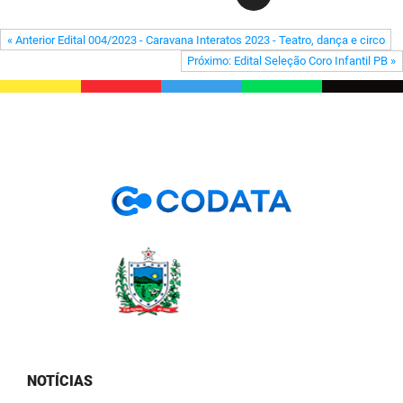
PBGÁS
« Anterior Edital 004/2023 - Caravana Interatos 2023 - Teatro, dança e circo
PB Saúde
Próximo: Edital Seleção Coro Infantil PB »
PBTUR
PBPREV
Projeto Cooperar
PROCASE
PROCON
Polícia Militar
Polícia Civil
Rádio Tabajara
NOTÍCIAS