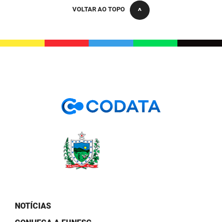
PBGÁS
VOLTAR AO TOPO
PB Saúde
PBTUR
PBPREV
Projeto Cooperar
PROCASE
PROCON
Polícia Militar
Polícia Civil
Rádio Tabajara
NOTÍCIAS