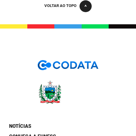
PBGÁS
VOLTAR AO TOPO
PB Saúde
PBTUR
PBPREV
Projeto Cooperar
PROCASE
PROCON
Polícia Militar
Polícia Civil
Rádio Tabajara
NOTÍCIAS