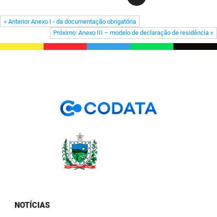
PBGÁS
« Anterior Anexo I - da documentação obrigatória
PB Saúde
Próximo: Anexo III – modelo de declaração de residência »
PBTUR
PBPREV
Projeto Cooperar
PROCASE
PROCON
Polícia Militar
Polícia Civil
Rádio Tabajara
NOTÍCIAS