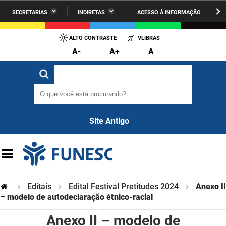
SECRETARIAS
INDIRETAS
ACESSO À INFORMAÇÃO
A União
Administração
IR
PARA
ALTO CONTRASTE
VLIBRAS
AESA
Administração Penitenciária
O
A-
A+
A
CONTEÚDO
ARPB
Agricultura Familiar e Desenvolvimento do Semiárido
O que você está procurando?
O que você está procurando?
Agevisa
Casa Civil do Governador
Cagepa
Casa Militar do Governador
Site Antigo
Cehap
Ciência, Tecnologia, Inovação e Ensino Superior
Cinep
Comunicação Institucional
Codata
Controladoria Geral do Estado
Editais
Edital Festival Pretitudes 2024
Anexo II
Companhia Docas
– modelo de autodeclaração étnico-racial
Cultura
Anexo II – modelo de
Corpo de Bombeiros
Desenvolvimento da Agropecuária e Pesca