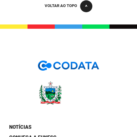
PBGÁS
VOLTAR AO TOPO
PB Saúde
PBTUR
PBPREV
Projeto Cooperar
PROCASE
PROCON
Polícia Militar
Polícia Civil
Rádio Tabajara
NOTÍCIAS