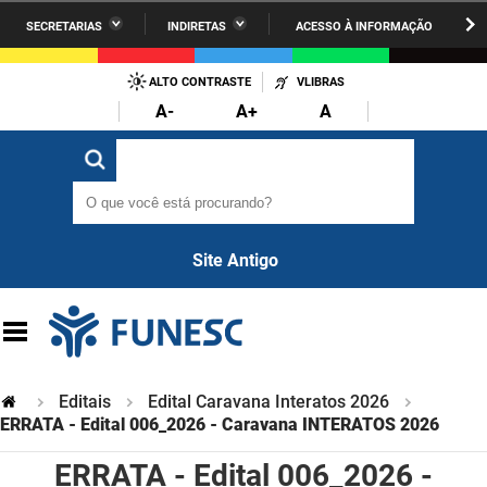
SECRETARIAS
INDIRETAS
ACESSO À INFORMAÇÃO
A União
Administração
IR
PARA
ALTO CONTRASTE
VLIBRAS
AESA
Administração Penitenciária
O
A-
A+
A
CONTEÚDO
ARPB
Agricultura Familiar e Desenvolvimento do Semiárido
O que você está procurando?
O que você está procurando?
Agevisa
Casa Civil do Governador
Cagepa
Casa Militar do Governador
Site Antigo
Cehap
Ciência, Tecnologia, Inovação e Ensino Superior
Cinep
Comunicação Institucional
Codata
Controladoria Geral do Estado
Editais
Edital Caravana Interatos 2026
Companhia Docas
ERRATA - Edital 006_2026 - Caravana INTERATOS 2026
Cultura
ERRATA - Edital 006_2026 -
Corpo de Bombeiros
Desenvolvimento da Agropecuária e Pesca